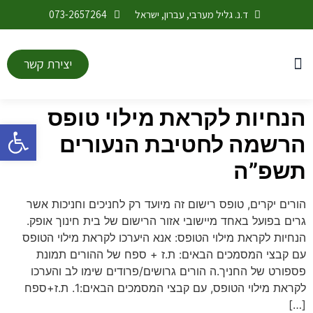
ד.נ. גליל מערבי, עברון, ישראל
073-2657264
יצירת קשר
התחדשות ובינוי
מערכת שעות
לוח אירועים
החטיבה העליונה
חטיבת הנעורים
חודש בינה מלאכותית
הנחיות לקראת מילוי טופס
פתח סרגל
הרשמה לחטיבת הנעורים
תשפ”ה
הורים יקרים, טופס רישום זה מיועד רק לחניכים וחניכות אשר
גרים בפועל באחד מיישובי אזור הרישום של בית חינוך אופק.
הנחיות לקראת מילוי הטופס: אנא היערכו לקראת מילוי הטופס
עם קבצי המסמכים הבאים: ת.ז + ספח של ההורים תמונת
פספורט של החניך.ה הורים גרושים/פרודים שימו לב והערכו
לקראת מילוי הטופס, עם קבצי המסמכים הבאים:1. ת.ז+ספח
[…]