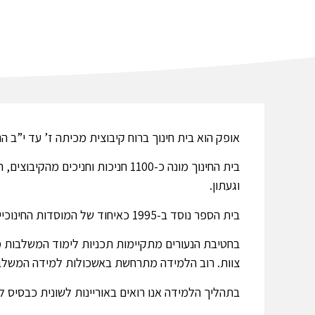
אופק הוא בית חינוך ברוח קיבוצית מכיתה ז’ עד י”ב הנ
בית החינוך מונה כ-1100 חניכות ו
וגעתון.
בית הספר נוסד ב-1995 כאיחוד של המוסדות החינוכיים של תנועת הנוער “השומר הצעיר”: “מוסד נעמן” ו”מוסד אושרת”.
בחטיבת הנעורים מתקיימות תכניות לימוד המשלבות מי
צוות. רוב הלמידה מתרחשת באשכולות למידה המשלבו
בתהליך הלמידה אנו רואים באוריינות לשונית כבסיס 