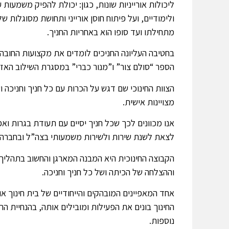
ליכולות אורייניות שונות, כגון: יכולת להפיק משמעו
ולימודיים, ועל פיתוח חוסן אורייני ותחושת מסוגל
מתחילתו ועד סופו הוא באחריות החניך.
בחטיבה העליונה החניכים לומדים את מקצועות החובה ב
הספר “סולם צור” ו”מנור כברי” במסגרת השילוב האזו
הצוות החינוכי שם דגש על הכרות עם כל חניך וחניכה ו
מצויינות אישית.
אנו מכוונים לכך שכל חניך יסיים עם תעודת בגרות וא
לצאת לשנת שירות ולשירות משמעותי בצה”ל ובחברה.
הקבוצה החינוכית היא המבנה המארגן והחשוב בתהליך
וההצלחה של הכיתה ושל כל חניך וחניכה.
אחד המאפיינים המובהקים והייחודיים של בית חינוך 
החינוך בונים את הפעילות ומובילים אותה, בהנחיית ה
נוספות.