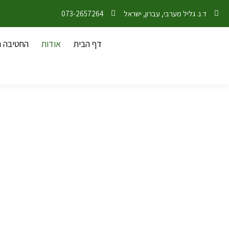
ד.נ. גליל מערבי, עברון, ישראל
073-2657264
דף הבית
אודות
החטיבה ה