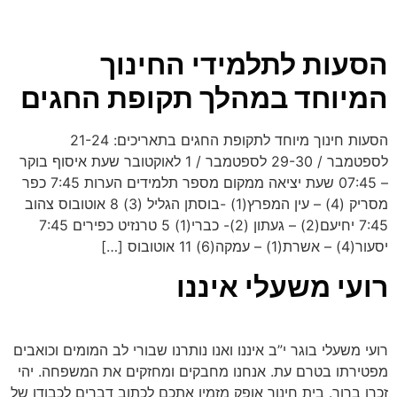
הסעות לתלמידי החינוך
המיוחד במהלך תקופת החגים
הסעות חינוך מיוחד לתקופת החגים בתאריכים: 21-24
לספטמבר / 29-30 לספטמבר / 1 לאוקטובר שעת איסוף בוקר
– 07:45 שעת יציאה ממקום מספר תלמידים הערות 7:45 כפר
מסריק (4) – עין המפרץ(1) -בוסתן הגליל (3) 8 אוטובוס צהוב
7:45 יחיעם(2) – געתון (2)- כברי(1) 5 טרנזיט כפירים 7:45
יסעור(4) – אשרת(1) – עמקה(6) 11 אוטובוס […]
רועי משעלי איננו
רועי משעלי בוגר י”ב איננו ואנו נותרנו שבורי לב המומים וכואבים
מפטירתו בטרם עת. אנחנו מחבקים ומחזקים את המשפחה. יהי
זכרו ברוך. בית חינוך אופק מזמין אתכם לכתוב דברים לכבודו של