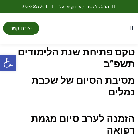
ד.נ. גליל מערבי, עברון, ישראל
073-2657264
יצירת קשר
התחדשות ובינוי
מערכת שעות
לוח אירועים
החטיבה העליונה
חטיבת הנעורים
חודש בינה מלאכותית
טקס פתיחת שנת הלימודים
פתח סרגל
תשפ”ב
מסיבת הסיום של שכבת
נמלים
הזמנה לערב סיום מגמת
רפואה