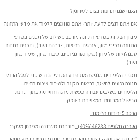
האם ישנם יתרונות בצום לסירוגין?
אם אתם רוצים לדעת יותר- אתם מוזמנים ללמוד את מדעי התזונה
מבחן הבגרות במדעי התזונה מורכב משילוב של תכנים במדעי
התזונה (רכיבי מזון, אנרגיה, בריאות, צרכנות ועוד), ותכנים בתחום
טכנולוגיות של מזון (מיקרואורגניזמים, עיבוד מזון, שימור מזון
ועוד).
תכנית הלימודים מנגישה את הידע המדעי הנדרש כדי לסגל הרגלי
תזונה נכונים להשגת בריאות תקינה ולשיפור איכות החיים.
הלימודים משלבים עבודה מעשית מהנה וחווייתית בתוך סדנת
הבישול המרווחת והמצויידת באופק.
הרכב 5 יחידות הלימוד:
הערכה חלופית 46283(40%)-
מורכבת מעבודה וממבחן מעקב:
*עבודת אגרוטופ-
בצוע מחקר מדעי כמותי מתמשך/ בצוע מחקר