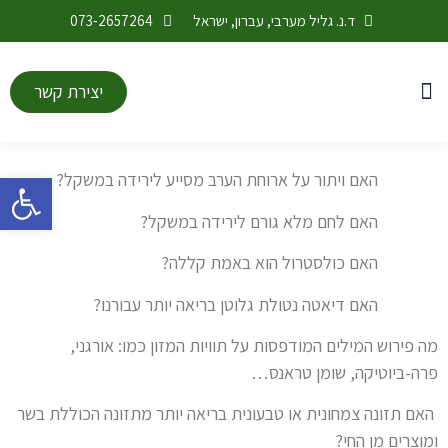
ד.נ. גליל מערבי, עברון, ישראל
073-2657264
יצירת קשר
התחדשות ובינוי
מערכת שעות
לוח אירועים
החטיבה העליונה
חטיבת הנעורים
חודש בינה מלאכותית
פתח סרגל
האם ויתור על ארוחת הערב מסייע לירידה במשקל?
האם לחם מלא גורם לירידה במשקל?
האם כולסטרול הוא באמת קללה?
האם דיאטה נטולת גלוטן בריאה יותר עבורנו?
מה פירוש המילים המודפסות על תוויות המזון כמו: אורגני,
פרה-ביוטיקה, שומן טראנס…
האם תזונה צמחונית או טבעונית בריאה יותר מתזונה הכוללת בשר
ומוצרים מן החי?