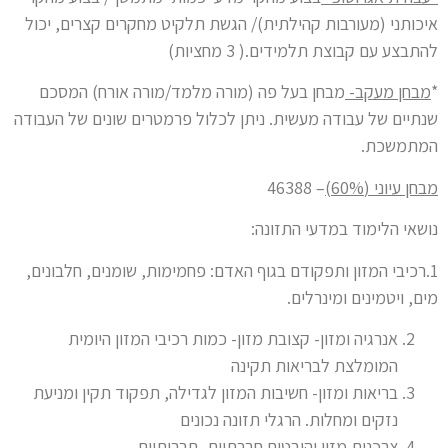
איכותני (מעורבות קהילתית)/ הגשת תלקיט מחקרים קצרים, יכול
להתבצע עם קבוצת תלמידים.( 3 מחציות)
*
מבחן מעקב-
מבחן בעל פה (מורה מלמד/מורה אורח) המסכם
שנתיים של עבודה מעשית. ניתן לכלול פרמטרים שונים של העבודה
המתמשכת.
מבחן עיוני (60%)
– 46388
נושאי הלימוד במדעי התזונה:
1.רכיבי המזון ותפקודם בגוף האדם: פחמימות, שומנים, חלבונים,
מים, ויטמינים ומינרלים.
אנרגיה ומזון- קצובת מזון- כמות רכיבי המזון היומית
המומלצת לבריאות תקינה
בריאות ומזון- חשיבות המזון לגדילה, תפקוד תקין ומניעת
נזקים ומחלות. הרגלי תזונה נכונים
צרכנות מזון והיבטים חברתיים- תרבותיים.