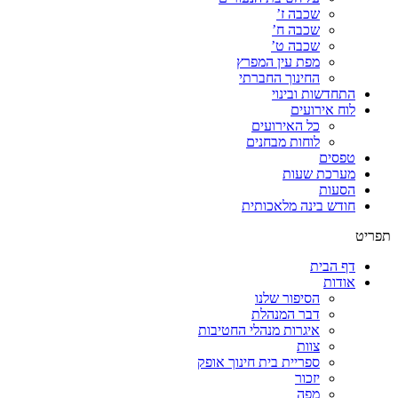
שכבה ז’
שכבה ח’
שכבה ט’
מפת עין המפרץ
החינוך החברתי
התחדשות ובינוי
לוח אירועים
כל האירועים
לוחות מבחנים
טפסים
מערכת שעות
הסעות
חודש בינה מלאכותית
תפריט
דף הבית
אודות
הסיפור שלנו
דבר המנהלת
איגרות מנהלי החטיבות
צוות
ספריית בית חינוך אופק
יזכור
מפה