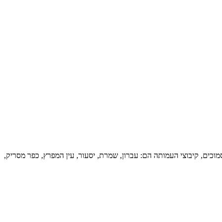
ים מהקיבוצים, המושבים והיישובים העירוניים הסמוכים, קיבוצי העמותה הם: עברון, שמרת, יסעור, עין המפרץ, כפר מסריק,