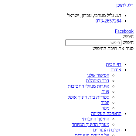
דלג לתוכן
ד.נ. גליל מערבי, עברון, ישראל
073-2657264
Facebook
חיפוש
חיפוש
סגור את תיבת החיפוש
דף הבית
אודות
הסיפור שלנו
דבר המנהלת
איגרות מנהלי החטיבות
צוות
ספריית בית חינוך אופק
יזכור
מפה
החטיבה העליונה
החינוך החברתי
מערך החינוך המיוחד
חטיבת הנעורים
על חטיבת הנעורים