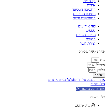
דף הבית
אודות
החטיבה העליונה
חטיבת הנעורים
התחדשות ובינוי
לוח אירועים
טפסים
מערכת שעות
הסעות
יצירת קשר
יצירת קשר מהירה
שם
אימייל
טלפון
שליחה
אתר זה נבנה על ידי Wisite בניית אתרים
דילוג לתוכן
פתח סרגל נגישות
כלי נגישות
הגדל טקסט