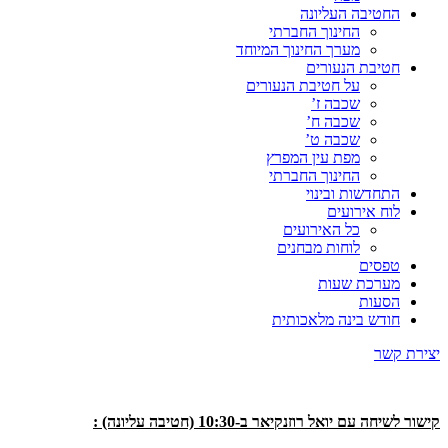
החטיבה העליונה
החינוך החברתי
מערך החינוך המיוחד
חטיבת הנעורים
על חטיבת הנעורים
שכבה ז’
שכבה ח’
שכבה ט’
מפת עין המפרץ
החינוך החברתי
התחדשות ובינוי
לוח אירועים
כל האירועים
לוחות מבחנים
טפסים
מערכת שעות
הסעות
חודש בינה מלאכותית
יצירת קשר
קישור לשיחה עם יואל רוזנקיאר ב-10:30 (חטיבה עליונה) :