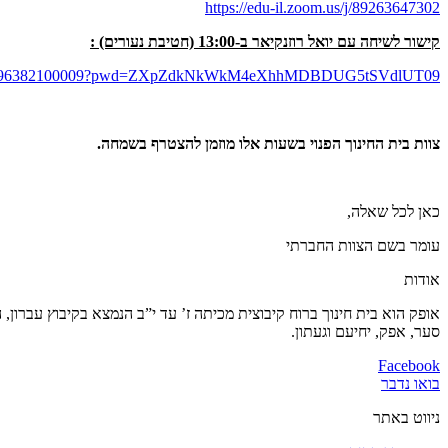
https://edu-il.zoom.us/j/89263647302
קישור לשיחה עם יואל רוזנקיאר ב-13:00 (חטיבת נעורים) :
us/j/96382100009?pwd=ZXpZdkNkWkM4eXhhMDBDUG5tSVdlUT09
צוות בית החינוך הפנוי בשעות אלו מוזמן להצטרף בשמחה.
כאן לכל שאלה,
עומר בשם הצוות החברתי
אודות
סער, אפק, יחיעם וגעתון.
Facebook
בואו נדבר
ניווט באתר