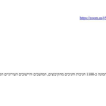
https://zoom.
אופק הוא בית חינוך ברוח קיבוצית מכיתה ז’ עד י”ב הנמצא בקיבוץ עברון, המונה כ-1100 חניכות וחניכ