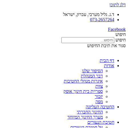
דלג לתוכן
ד.נ. גליל מערבי, עברון, ישראל
073-2657264
Facebook
חיפוש
חיפוש
סגור את תיבת החיפוש
דף הבית
אודות
הסיפור שלנו
דבר המנהלת
איגרות מנהלי החטיבות
צוות
ספריית בית חינוך אופק
יזכור
מפה
החטיבה העליונה
החינוך החברתי
מערך החינוך המיוחד
חטיבת הנעורים
על חטיבת הנעורים