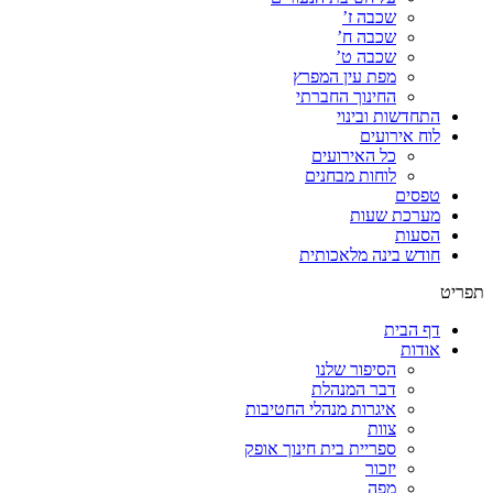
שכבה ז’
שכבה ח’
שכבה ט’
מפת עין המפרץ
החינוך החברתי
התחדשות ובינוי
לוח אירועים
כל האירועים
לוחות מבחנים
טפסים
מערכת שעות
הסעות
חודש בינה מלאכותית
תפריט
דף הבית
אודות
הסיפור שלנו
דבר המנהלת
איגרות מנהלי החטיבות
צוות
ספריית בית חינוך אופק
יזכור
מפה