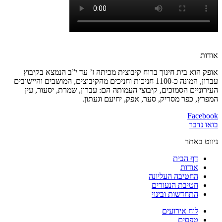
אודות
אופק הוא בית חינוך ברוח קיבוצית מכיתה ז’ עד י”ב הנמצא בקיבוץ
עברון, המונה כ-1100 חניכות וחניכים מהקיבוצים, המושבים והיישובים
העירוניים הסמוכים, קיבוצי העמותה הם: עברון, שמרת, יסעור, עין
המפרץ, כפר מסריק, סער, אפק, יחיעם וגעתון.
Facebook
בואו נדבר
ניווט באתר
דף הבית
אודות
החטיבה העליונה
חטיבת הנעורים
התחדשות ובינוי
לוח אירועים
טפסים