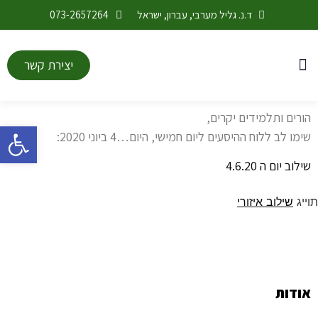
ד.נ. גליל מערבי, עברון, ישראל
073-2657264
יצירת קשר
התחדשות ובינוי
מערכת שעות
לוח אירועים
החטיבה העליונה
חטיבת הנעורים
חודש בינה מלאכותית
הורים ותלמידים יקרים,
פתח סרגל
שימו לב ללוח ההיסעים ליום חמישי, היום…4 ביוני 2020:
שילוב יום ה 4.6.20
תוייג
שילוב איזורי
אודות