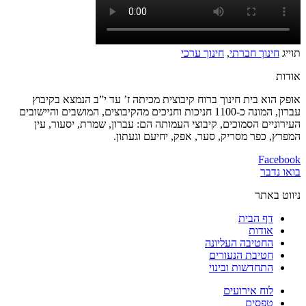
תוייג
חינוך חברתי
,
חינוך ערכי
אודות
אופק הוא בית חינוך ברוח קיבוצית מכיתה ז’ עד י”ב הנמצא בקיבוץ
עברון, המונה כ-1100 חניכות וחניכים מהקיבוצים, המושבים והיישובים
העירוניים הסמוכים, קיבוצי העמותה הם: עברון, שמרת, יסעור, עין
המפרץ, כפר מסריק, סער, אפק, יחיעם וגעתון.
Facebook
בואו נדבר
ניווט באתר
דף הבית
אודות
החטיבה העליונה
חטיבת הנעורים
התחדשות ובינוי
לוח אירועים
טפסים