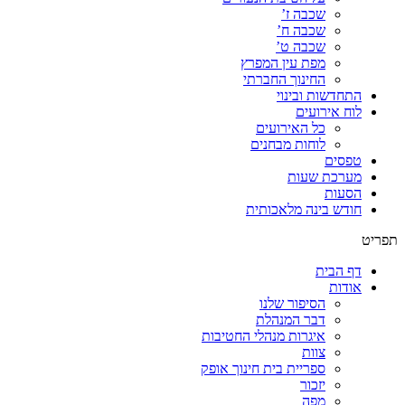
שכבה ז’
שכבה ח’
שכבה ט’
מפת עין המפרץ
החינוך החברתי
התחדשות ובינוי
לוח אירועים
כל האירועים
לוחות מבחנים
טפסים
מערכת שעות
הסעות
חודש בינה מלאכותית
תפריט
דף הבית
אודות
הסיפור שלנו
דבר המנהלת
איגרות מנהלי החטיבות
צוות
ספריית בית חינוך אופק
יזכור
מפה