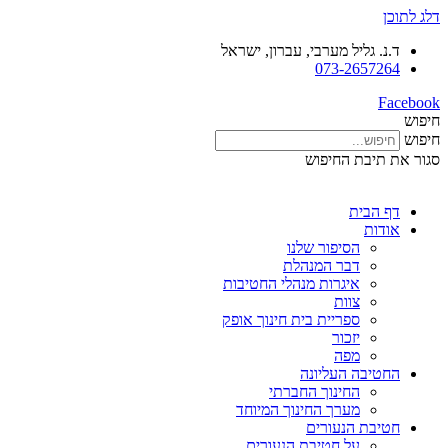
דלג לתוכן
ד.נ. גליל מערבי, עברון, ישראל
073-2657264
Facebook
חיפוש
חיפוש
סגור את תיבת החיפוש
דף הבית
אודות
הסיפור שלנו
דבר המנהלת
איגרות מנהלי החטיבות
צוות
ספריית בית חינוך אופק
יזכור
מפה
החטיבה העליונה
החינוך החברתי
מערך החינוך המיוחד
חטיבת הנעורים
על חטיבת הנעורים